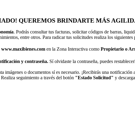
IADO!
QUEREMOS BRINDARTE MÁS AGILIDA
onomía
.
Podrás consultar tus facturas, solicitar códigos de barras, liqui
imientos, entre otros.
Para radicar tus solicitudes realiza los siguientes
www.maxibienes.com
en la Zona Interactiva como
Propietario o Ar
tificación y contraseña.
Sí olvidaste la contraseña, puedes restablecer
nta imágenes o documentos sí es necesario.
¡Recibirás una notificación 
!
Realiza seguimiento a través del botón
"Estado Solicitud"
y descarga 