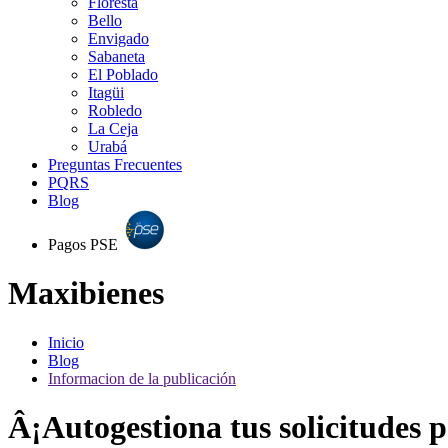
Floresta
Bello
Envigado
Sabaneta
El Poblado
Itagüi
Robledo
La Ceja
Urabá
Preguntas Frecuentes
PQRS
Blog
Pagos PSE
Maxibienes
Inicio
Blog
Informacion de la publicación
Â¡Autogestiona tus solicitudes 