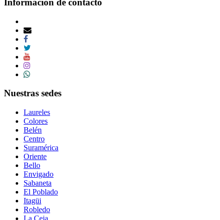
Información de contacto
Nuestras sedes
Laureles
Colores
Belén
Centro
Suramérica
Oriente
Bello
Envigado
Sabaneta
El Poblado
Itagüi
Robledo
La Ceja