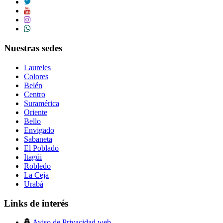
Nuestras sedes
Laureles
Colores
Belén
Centro
Suramérica
Oriente
Bello
Envigado
Sabaneta
El Poblado
Itagüi
Robledo
La Ceja
Urabá
Links de interés
Aviso de Privacidad web