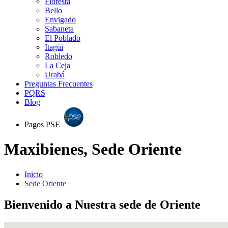
Floresta
Bello
Envigado
Sabaneta
El Poblado
Itagüi
Robledo
La Ceja
Urabá
Preguntas Frecuentes
PQRS
Blog
Pagos PSE
Maxibienes, Sede Oriente
Inicio
Sede Oriente
Bienvenido a Nuestra sede de Oriente