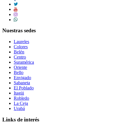
Nuestras sedes
Laureles
Colores
Belén
Centro
Suramérica
Oriente
Bello
Envigado
Sabaneta
El Poblado
Itagüi
Robledo
La Ceja
Urabá
Links de interés