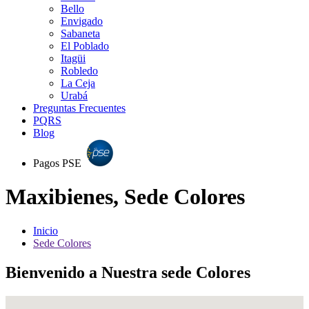
Bello
Envigado
Sabaneta
El Poblado
Itagüi
Robledo
La Ceja
Urabá
Preguntas Frecuentes
PQRS
Blog
Pagos PSE
Maxibienes, Sede Colores
Inicio
Sede Colores
Bienvenido a Nuestra sede Colores